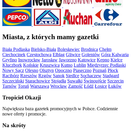
Miasta, z których mamy gazetki
Biała Podlaska
Bielsko-Biała
Bolesławiec
Brodnica
Chełm
Ciechocinek
Częstochowa
Elbląg
Gliwice
Goleniów
Góra Kalwaria
Gryfino
Inowrocław
Jarosław
Jaworzno
Katowice
Kępno
Kielce
Kluczbork
Końskie
Kruszwica
Kutno
Lublin
Międzyrzec Podlaski
Nowy Sącz
Olesno
Olsztyn
Opoczno
Piaseczno
Poznań
Płock
Racibórz
Rzeszów
Rzgów
Sanok
Siedlce
Sochaczew
Stadgard
Szczeciński
Starachowice
Stojadła
Suwałki
Świnoujście
Szczecin
Tarnów
Toruń
Warszawa
Wrocław
Zamość
Łódź
Łosice
Łuków
Tropiciel Okazji
Największa baza gazetek promocyjnych w Polsce. Codziennie
nowe oferty i promocje.
Na skróty